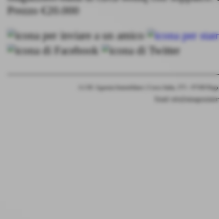
Prezzo €20.000
A.I.M. Agenzia Immobiliare | Corso Italia, 375 - 97100 Rag
Email:
info@aimagenziaimm